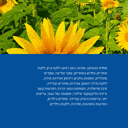
מחלת הנשיקה, מגרנה, כאב ראש, דלקת גרון, דלקת
אוזניים, נוזלים באוזניים, שקד שלישי, שקדים
מוגדלים, אפטות, טיקים, דיכאון וחרדות, חרדה,
דלקת בדרכי השתן, עצירות, טחורים, קנדידה,
פיברומיאלגיה, תסמונת המעי הרגיז, הפרעות קשב
וריכוז הליקובקטר פילורי, אסטמה של העור, עייפות
יתר, עייפות כרונית, קנדידה. פחדים בילדים,
הפרעות התנהגות, אלרגיה, דלקות בילדים,