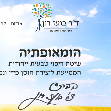
Ski
t
conten
אודות
למי