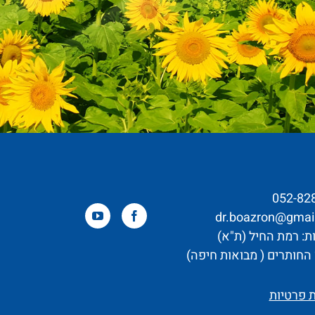
052-82
dr.boazron@gmai
ת: רמת החיל (ת"א)
 החותרים ( מבואות חיפה)
ת פרטיות