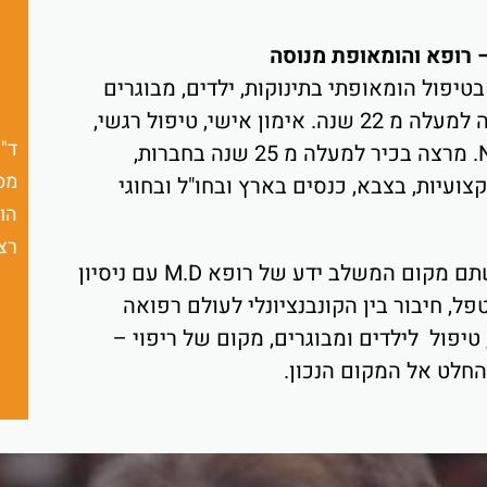
 – רופא והומאופת מנוסה
 בטיפול הומאופתי בתינוקות, ילדים, מבוגרים
ובמשפחה למעלה מ 22 שנה. אימון אישי, טיפול רגשי,
ד"ר
NLP, EFT. מרצה בכיר למעלה מ 25 שנה בחברות,
מס
צועיות, בצבא, כנסים בארץ ובחו"ל ובחוגי
הומ
רצו
אם חיפשתם מקום המשלב ידע של רופא M.D עם ניסיון
ל, חיבור בין הקונבנציונלי לעולם רפואה
יפול לילדים ומבוגרים, מקום של ריפוי –
חלט אל המקום הנכון.