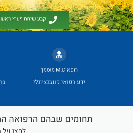
קבע שיחת ייעוץ ראשו
רופא M.D מוסמך
ידע רפואי קונבנציונלי
בתי
תחומים שבהם הרפואה הה
לחצו על ה