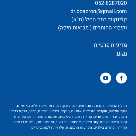
052-8287020
dr.boazron@gmail.com
קלינקות: רמת החיל (ת"א)
וקיבוץ החותרים ( מבואות חיפה)
מדיניות פרטיות
תקנון
מחלת הנשיקה, מגרנה, כאב ראש, דלקת גרון, דלקת אוזניים, נוזלים באוזניים,
שקד שלישי, שקדים מוגדלים, אפטות, טיקים, דיכאון וחרדות, חרדה, דלקת בדרכי
השתן, עצירות, טחורים, קנדידה, פיברומיאלגיה, תסמונת המעי הרגיז, הפרעות
קשב וריכוז הליקובקטר פילורי, אסטמה של העור, עייפות יתר, עייפות כרונית,
קנדידה. פחדים בילדים, הפרעות התנהגות, אלרגיה, דלקות בילדים,