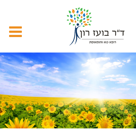
Ski
t
conten