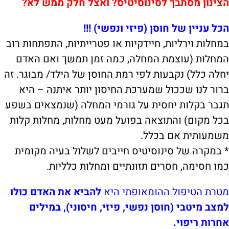
הצינון מסתבך לסינוסיטיס? ואצל חלק ממש לא?
הכל עניין של חוסן (פיזי ונפשי) !!!
במחלות וירליות, חיידקיות או פטרייתיות, התפתחות רוב
המחלות (עוצמת המחלה, כמה זמן תמשך ואם האדם
יחלה כלל) נקבעות לפי רמת החוסן של הילד/ מבוגר. זה
ברור לנו שככול שמערכת החיסון יותר איתנה – היא
תגבר בקלות יחסית על גורמי המחלה (שנמצאים בשפע
בכל מקום) והתוצאה בפועל מעט מחלות, מחלות קלות
משמעותית אם בכלל.
* במקרה של סינוסיטיס חייבים לשלול בעיה מקומית
כמו חסימה, חסרים תזונתיים ומחלות כלליות.
מטרת הטיפול ההומאופתי היא
להביא את האדם כולו
למצב מיטבי (חוסן נפשי, פיזי, חיסוני), במילים
אחרות ריפוי.